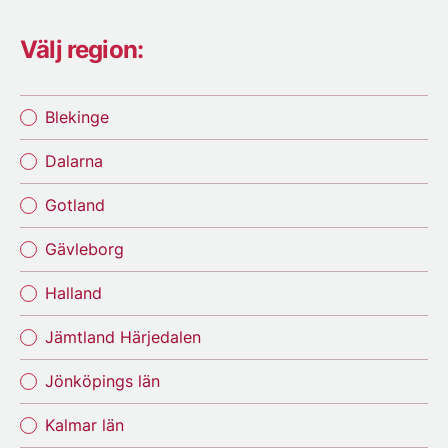
Välj region:
Blekinge
Dalarna
Gotland
Gävleborg
Halland
Jämtland Härjedalen
Jönköpings län
Kalmar län