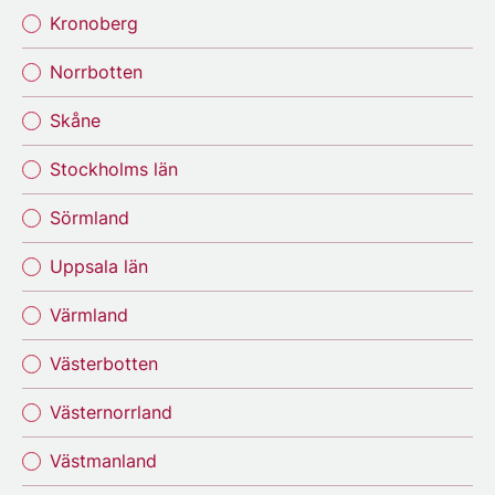
Kronoberg
Norrbotten
Skåne
Stockholms län
Sörmland
Uppsala län
Värmland
Västerbotten
Västernorrland
Västmanland