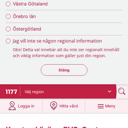
Västra Götaland
Örebro län
Östergötland
Jag vill inte se någon regional information
Obs! Detta val innebär att du inte ser regionalt innehåll
och viktig information som gäller just din region.
Stäng regionsväljaren
Stäng
Välj
region
Till startsidan för 1177
på 1177.se
på 1177.se
Meny
Logga in
Hitta vård