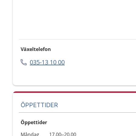
Växeltelefon
035-13 10 00
ÖPPETTIDER
Öppettider
Öppettider
Kommentarer
Måndag
17.00–20.00
Dag