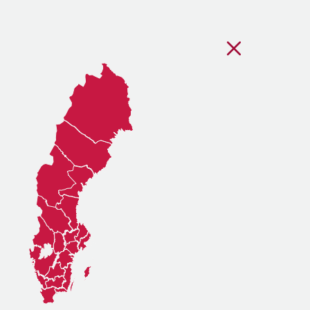
Stäng regionsvälj