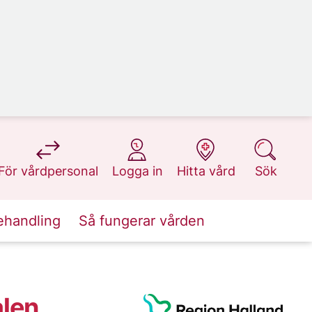
på 1177.se
på 1177.se
på 1177.se
på 1177.se
För vårdpersonal
Logga in
Hitta vård
Sök
ehandling
Så fungerar vården
alen