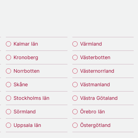
Kalmar län
Värmland
Kronoberg
Västerbotten
Norrbotten
Västernorrland
Skåne
Västmanland
Stockholms län
Västra Götaland
Sörmland
Örebro län
Uppsala län
Östergötland