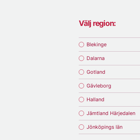
Välj region:
Blekinge
Dalarna
Gotland
Gävleborg
Halland
Jämtland Härjedalen
Jönköpings län