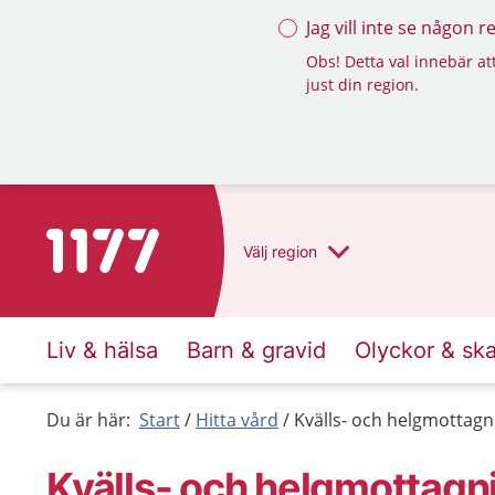
Jag vill inte se någon 
Obs! Detta val innebär att
just din region.
Till startsidan för 1177
Välj
region
Liv & hälsa
Barn & gravid
Olyckor & sk
Du är här:
Start
Hitta vård
Kvälls- och helgmottag
Kvälls- och helgmottagn