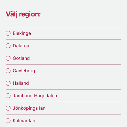
Välj region:
Blekinge
Dalarna
Gotland
Gävleborg
Halland
Jämtland Härjedalen
Jönköpings län
Kalmar län