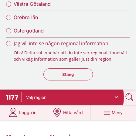
Västra Götaland
Örebro län
Östergötland
Jag vill inte se någon regional information
Obs! Detta val innebär att du inte ser regionalt innehåll
och viktig information som gäller just din region.
Stäng regionsväljaren
Stäng
Välj
region
Till startsidan för 1177
på 1177.se
på 1177.se
Meny
Logga in
Hitta vård