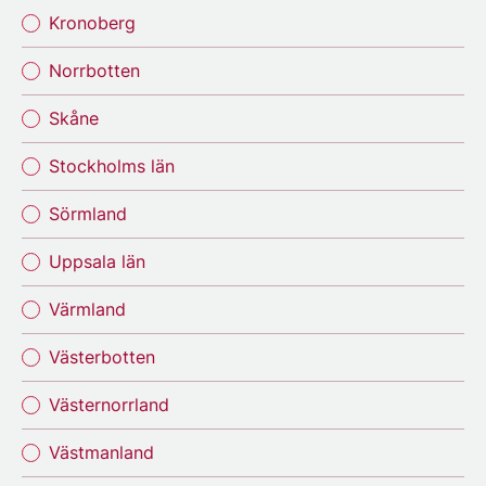
Kronoberg
Norrbotten
Skåne
Stockholms län
Sörmland
Uppsala län
Värmland
Västerbotten
Västernorrland
Västmanland