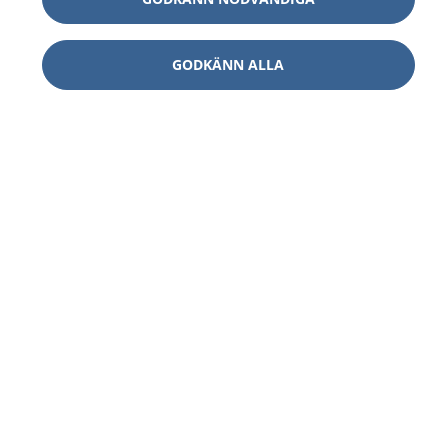
GODKÄNN ALLA
1177
–
tryggt om din hälsa och vård
På 1177.se får du råd om hälsa och information om
sjukdomar och vilka mottagningar du kan kontakta.