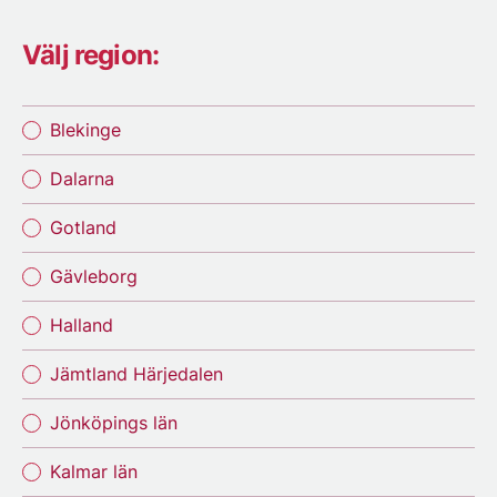
Välj region:
Blekinge
Dalarna
Gotland
Gävleborg
Halland
Jämtland Härjedalen
Jönköpings län
Kalmar län