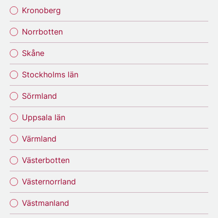
Kronoberg
Norrbotten
Skåne
Stockholms län
Sörmland
Uppsala län
Värmland
Västerbotten
Västernorrland
Västmanland