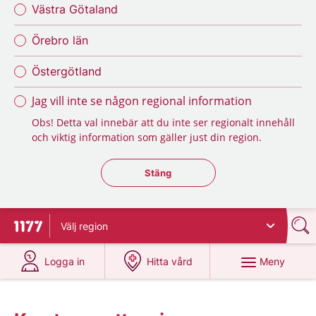
Västra Götaland
Örebro län
Östergötland
Jag vill inte se någon regional information
Obs! Detta val innebär att du inte ser regionalt innehåll
och viktig information som gäller just din region.
Stäng regionsväljaren
Stäng
Välj
region
Till startsidan för 1177
på 1177.se
på 1177.se
Meny
Logga in
Hitta vård