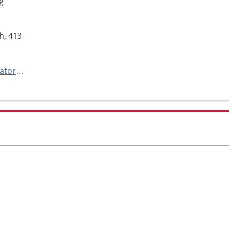
g
h, 413
http://www.sahlgrenska.se/kuratorsmottagning-kirurgi-och-njurmedicin-sahlgrenska