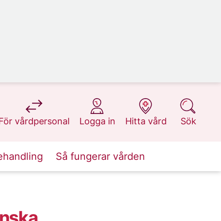
på 1177.se
på 1177.se
på 1177.se
på 1177.se
För vårdpersonal
Logga in
Hitta vård
Sök
ehandling
Så fungerar vården
nska,