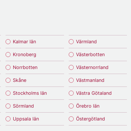
Kalmar län
Värmland
Kronoberg
Västerbotten
Norrbotten
Västernorrland
Skåne
Västmanland
Stockholms län
Västra Götaland
Sörmland
Örebro län
Uppsala län
Östergötland