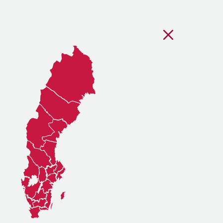
Stäng regionsvälj