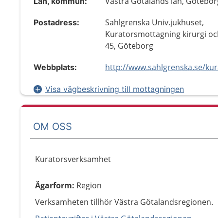
Västra Götalands län, Götebor
Län, kommun:
Sahlgrenska Univ.jukhuset,
Postadress:
Kuratorsmottagning kirurgi oc
45, Göteborg
Webbplats:
Visa vägbeskrivning till mottagningen
OM OSS
Kuratorsverksamhet
Ägarform
:
Region
Verksamheten tillhör Västra Götalandsregionen.