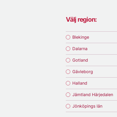
Välj region:
Blekinge
Dalarna
Gotland
Gävleborg
Halland
Jämtland Härjedalen
Jönköpings län