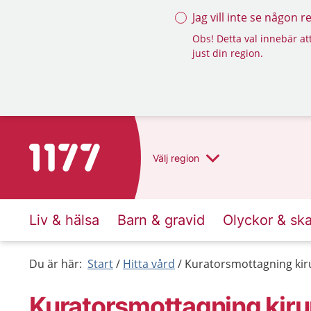
Jag vill inte se någon 
Obs! Detta val innebär att
just din region.
Till startsidan för 1177
Välj
region
Liv & hälsa
Barn & gravid
Olyckor & sk
Du är här:
Start
Hitta vård
Kuratorsmottagning kir
Kuratorsmottagning kiru