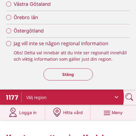
Västra Götaland
Örebro län
Östergötland
Jag vill inte se någon regional information
Obs! Detta val innebär att du inte ser regionalt innehåll
och viktig information som gäller just din region.
Stäng regionsväljaren
Stäng
Välj
region
Till startsidan för 1177
på 1177.se
på 1177.se
Meny
Logga in
Hitta vård