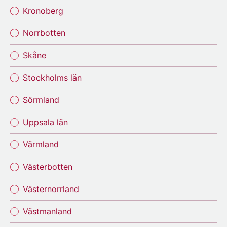
Kronoberg
Norrbotten
Skåne
Stockholms län
Sörmland
Uppsala län
Värmland
Västerbotten
Västernorrland
Västmanland