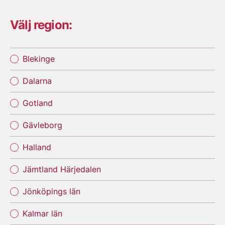
Välj region:
Blekinge
Dalarna
Gotland
Gävleborg
Halland
Jämtland Härjedalen
Jönköpings län
Kalmar län