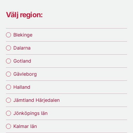
Välj region:
Blekinge
Dalarna
Gotland
Gävleborg
Halland
Jämtland Härjedalen
Jönköpings län
Kalmar län