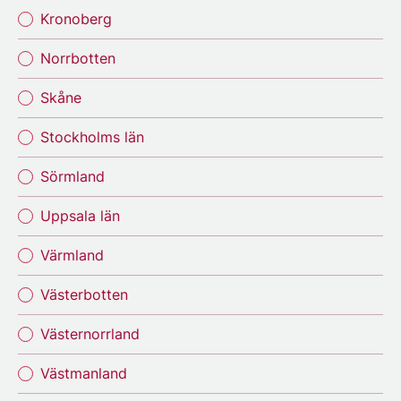
Kronoberg
Norrbotten
Skåne
Stockholms län
Sörmland
Uppsala län
Värmland
Västerbotten
Västernorrland
Västmanland