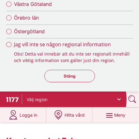
Västra Götaland
Örebro län
Östergötland
Jag vill inte se någon regional information
Obs! Detta val innebär att du inte ser regionalt innehåll
och viktig information som gäller just din region.
Stäng regionsväljaren
Stäng
Välj
region
Till startsidan för 1177
på 1177.se
på 1177.se
Meny
Logga in
Hitta vård