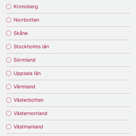
Kronoberg
Norrbotten
Skåne
Stockholms län
Sörmland
Uppsala län
Värmland
Västerbotten
Västernorrland
Västmanland