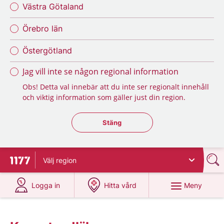
Västra Götaland
Örebro län
Östergötland
Jag vill inte se någon regional information
Obs! Detta val innebär att du inte ser regionalt innehåll
och viktig information som gäller just din region.
Stäng regionsväljaren
Stäng
Välj
region
Till startsidan för 1177
på 1177.se
på 1177.se
Meny
Logga in
Hitta vård