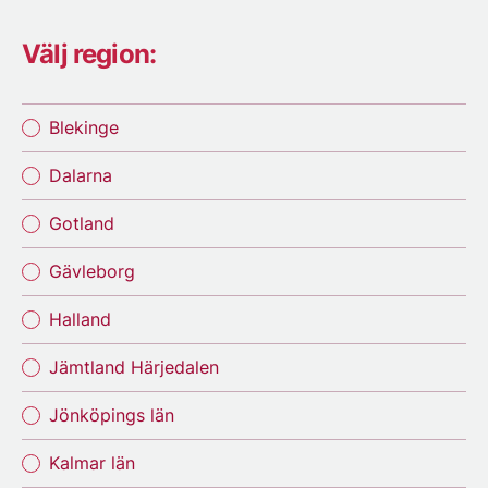
Välj region:
Blekinge
Dalarna
Gotland
Gävleborg
Halland
Jämtland Härjedalen
Jönköpings län
Kalmar län