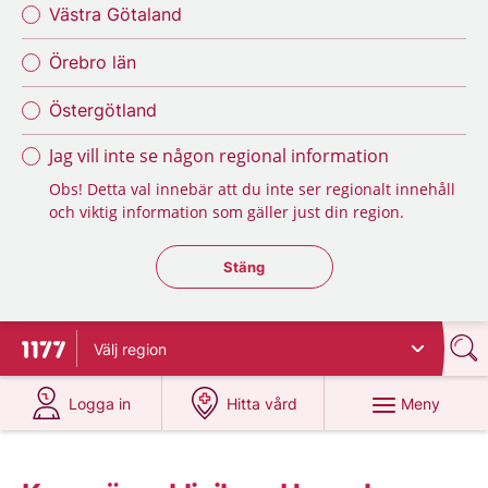
Västra Götaland
Örebro län
Östergötland
Jag vill inte se någon regional information
Obs! Detta val innebär att du inte ser regionalt innehåll
och viktig information som gäller just din region.
Stäng regionsväljaren
Stäng
Välj
region
Till startsidan för 1177
på 1177.se
på 1177.se
Meny
Logga in
Hitta vård