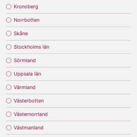
Kronoberg
Norrbotten
Skåne
Stockholms län
Sörmland
Uppsala län
Värmland
Västerbotten
Västernorrland
Västmanland