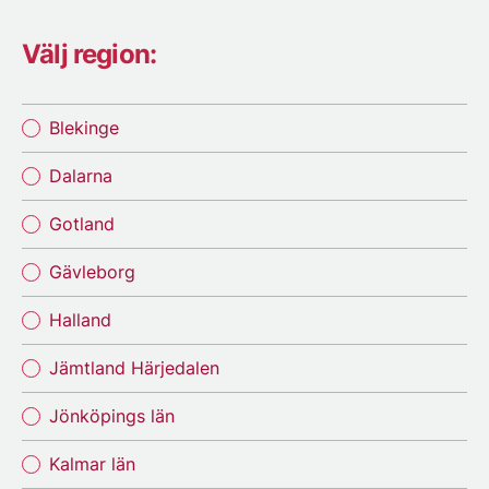
Välj region:
Blekinge
Dalarna
Gotland
Gävleborg
Halland
Jämtland Härjedalen
Jönköpings län
Kalmar län