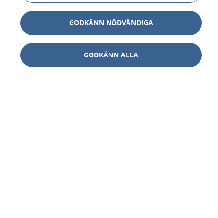
GODKÄNN NÖDVÄNDIGA
GODKÄNN ALLA
1177
–
tryggt om din hälsa och vård
På 1177.se får du råd om hälsa och information om
sjukdomar och vilka mottagningar du kan kontakta.
Logga in för att läsa din journal och göra dina
vårdärenden. Ring telefonnummer 1177 för