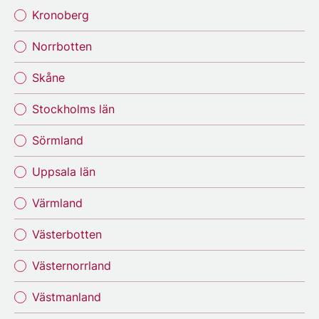
Kronoberg
Norrbotten
Skåne
Stockholms län
Sörmland
Uppsala län
Värmland
Västerbotten
Västernorrland
Västmanland