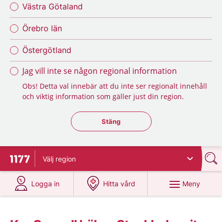
Västra Götaland
Örebro län
Östergötland
Jag vill inte se någon regional information
Obs! Detta val innebär att du inte ser regionalt innehåll
och viktig information som gäller just din region.
Stäng regionsväljaren
Stäng
Välj
region
Till startsidan för 1177
på 1177.se
på 1177.se
Meny
Logga in
Hitta vård