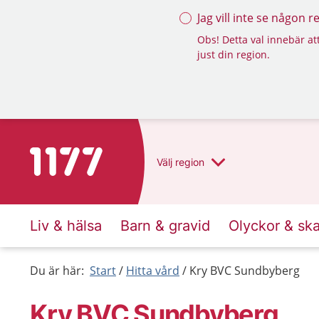
Jag vill inte se någon 
Obs! Detta val innebär att
just din region.
Till startsidan för 1177
Välj
region
Liv & hälsa
Barn & gravid
Olyckor & sk
Du är här:
Start
Hitta vård
Kry BVC Sundbyberg
Kry BVC Sundbyberg