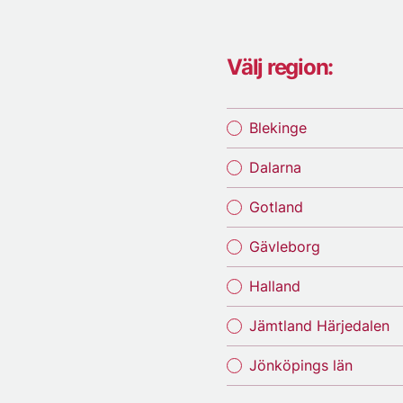
Välj region:
Blekinge
Dalarna
Gotland
Gävleborg
Halland
Jämtland Härjedalen
Jönköpings län