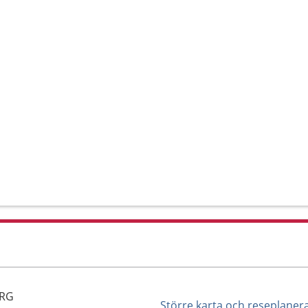
ERG
Större karta och reseplaner