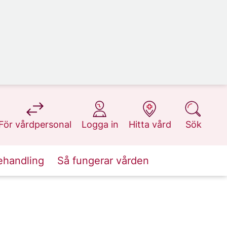
på 1177.se
på 1177.se
på 1177.se
på 1177.se
För vårdpersonal
Logga in
Hitta vård
Sök
ehandling
Så fungerar vården