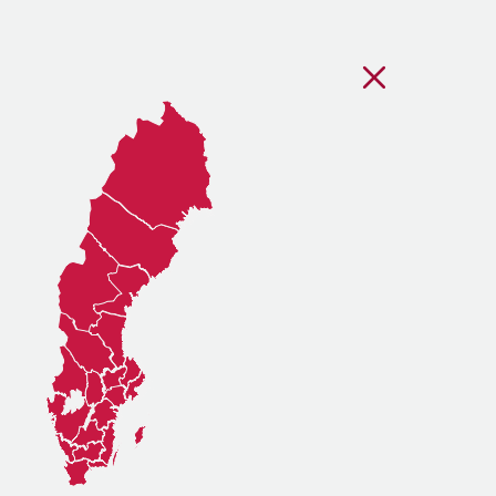
Stäng regionsvälj