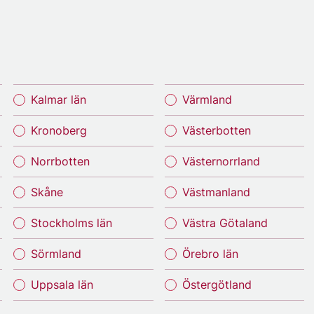
Kalmar län
Värmland
Kronoberg
Västerbotten
Norrbotten
Västernorrland
Skåne
Västmanland
Stockholms län
Västra Götaland
Sörmland
Örebro län
Uppsala län
Östergötland