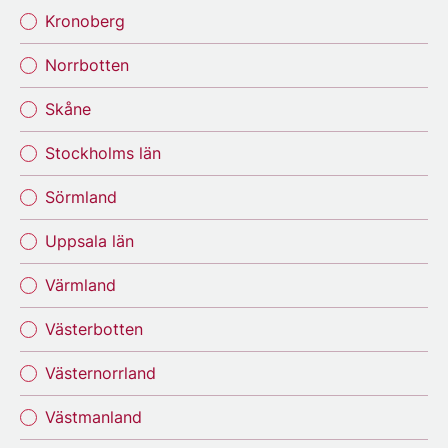
Kronoberg
Norrbotten
Skåne
Stockholms län
Sörmland
Uppsala län
Värmland
Västerbotten
Västernorrland
Västmanland