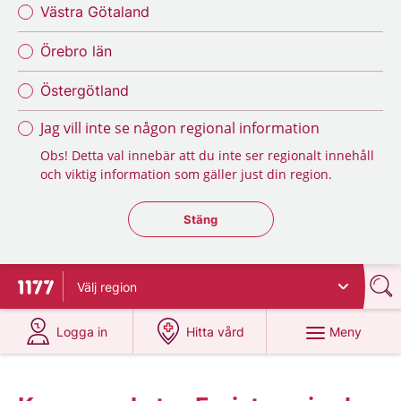
Västra Götaland
Örebro län
Östergötland
Jag vill inte se någon regional information
Obs! Detta val innebär att du inte ser regionalt innehåll
och viktig information som gäller just din region.
Stäng regionsväljaren
Stäng
Välj
region
Till startsidan för 1177
på 1177.se
på 1177.se
Meny
Logga in
Hitta vård