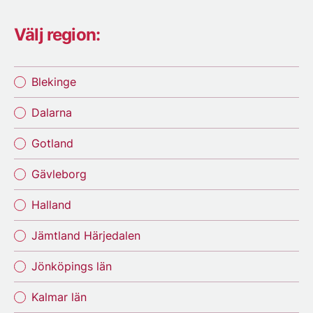
Välj region:
Blekinge
Dalarna
Gotland
Gävleborg
Halland
Jämtland Härjedalen
Jönköpings län
Kalmar län