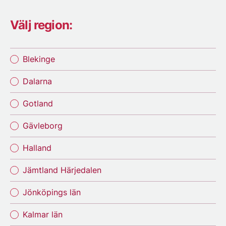
Välj region:
Blekinge
Dalarna
Gotland
Gävleborg
Halland
Jämtland Härjedalen
Jönköpings län
Kalmar län