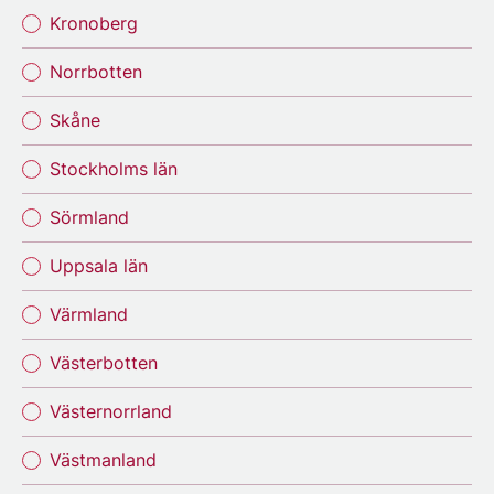
Kronoberg
Norrbotten
Skåne
Stockholms län
Sörmland
Uppsala län
Värmland
Västerbotten
Västernorrland
Västmanland