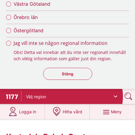
Västra Götaland
Örebro län
Östergötland
Jag vill inte se någon regional information
Obs! Detta val innebär att du inte ser regionalt innehåll
och viktig information som gäller just din region.
Stäng regionsväljaren
Stäng
Välj
region
Till startsidan för 1177
på 1177.se
på 1177.se
Meny
Logga in
Hitta vård