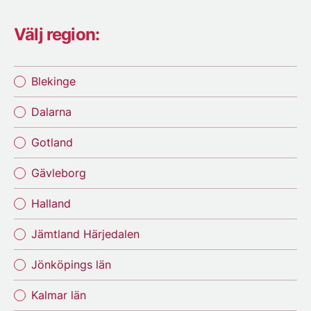
Välj region:
Blekinge
Dalarna
Gotland
Gävleborg
Halland
Jämtland Härjedalen
Jönköpings län
Kalmar län