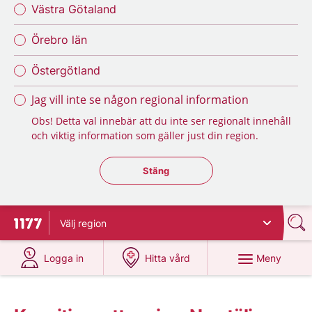
Västra Götaland
Örebro län
Östergötland
Jag vill inte se någon regional information
Obs! Detta val innebär att du inte ser regionalt innehåll
och viktig information som gäller just din region.
Stäng regionsväljaren
Stäng
Välj
region
Till startsidan för 1177
på 1177.se
på 1177.se
Meny
Logga in
Hitta vård