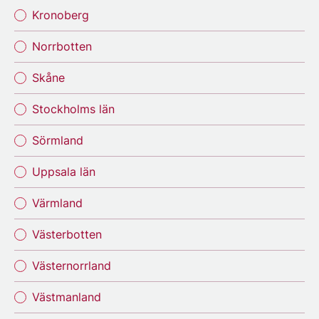
Kronoberg
Norrbotten
Skåne
Stockholms län
Sörmland
Uppsala län
Värmland
Västerbotten
Västernorrland
Västmanland