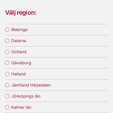
Välj region:
Blekinge
Dalarna
Gotland
Gävleborg
Halland
Jämtland Härjedalen
Jönköpings län
Kalmar län