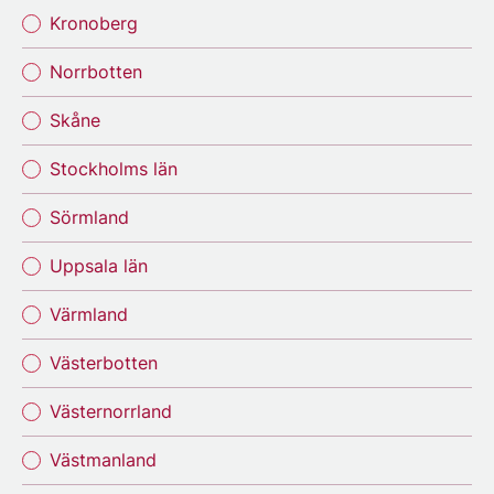
Kronoberg
Norrbotten
Skåne
Stockholms län
Sörmland
Uppsala län
Värmland
Västerbotten
Västernorrland
Västmanland