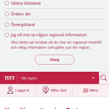
Västra Götaland
Örebro län
Östergötland
Jag vill inte se någon regional information
Obs! Detta val innebär att du inte ser regionalt innehåll
och viktig information som gäller just din region.
Stäng regionsväljaren
Stäng
Välj
region
Till startsidan för 1177
på 1177.se
på 1177.se
Meny
Logga in
Hitta vård