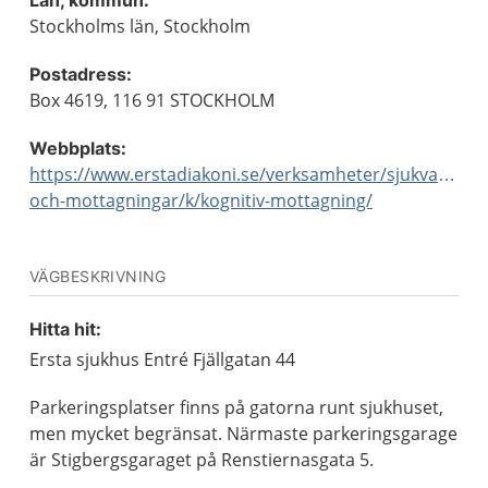
Län, kommun:
Stockholms län, Stockholm
Postadress:
Box 4619, 116 91 STOCKHOLM
Webbplats:
https://www.erstadiakoni.se/verksamheter/sjukvard/avd
och-mottagningar/k/kognitiv-mottagning/
VÄGBESKRIVNING
Hitta hit:
Ersta sjukhus Entré Fjällgatan 44
Parkeringsplatser finns på gatorna runt sjukhuset,
men mycket begränsat. Närmaste parkeringsgarage
är Stigbergsgaraget på Renstiernasgata 5.