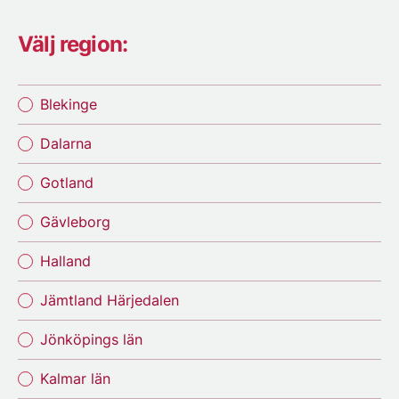
Välj region:
Blekinge
Dalarna
Gotland
Gävleborg
Halland
Jämtland Härjedalen
Jönköpings län
Kalmar län