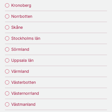
Kronoberg
Norrbotten
Skåne
Stockholms län
Sörmland
Uppsala län
Värmland
Västerbotten
Västernorrland
Västmanland