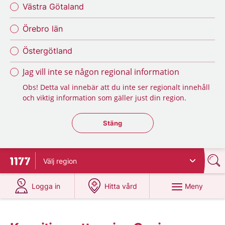
Västra Götaland
Örebro län
Östergötland
Jag vill inte se någon regional information
Obs! Detta val innebär att du inte ser regionalt innehåll
och viktig information som gäller just din region.
Stäng regionsväljaren
Stäng
Välj
region
Till startsidan för 1177
på 1177.se
på 1177.se
Meny
Logga in
Hitta vård