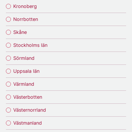
Kronoberg
Norrbotten
Skåne
Stockholms län
Sörmland
Uppsala län
Värmland
Västerbotten
Västernorrland
Västmanland