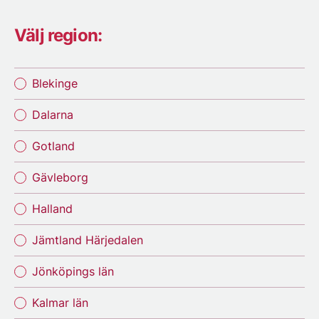
Välj region:
Blekinge
Dalarna
Gotland
Gävleborg
Halland
Jämtland Härjedalen
Jönköpings län
Kalmar län