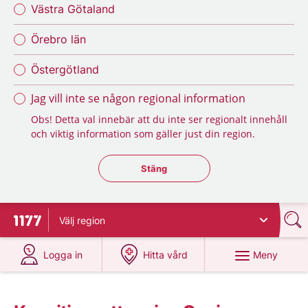
Västra Götaland
Örebro län
Östergötland
Jag vill inte se någon regional information
Obs! Detta val innebär att du inte ser regionalt innehåll
och viktig information som gäller just din region.
Stäng regionsväljaren
Stäng
Välj
region
Till startsidan för 1177
på 1177.se
på 1177.se
Meny
Logga in
Hitta vård