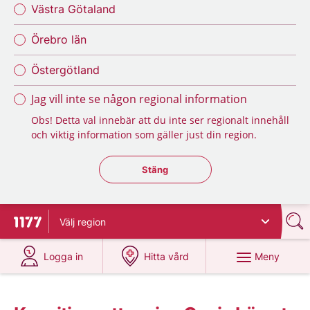
Västra Götaland
Örebro län
Östergötland
Jag vill inte se någon regional information
Obs! Detta val innebär att du inte ser regionalt innehåll
och viktig information som gäller just din region.
Stäng regionsväljaren
Stäng
Välj
region
Till startsidan för 1177
på 1177.se
på 1177.se
Meny
Logga in
Hitta vård