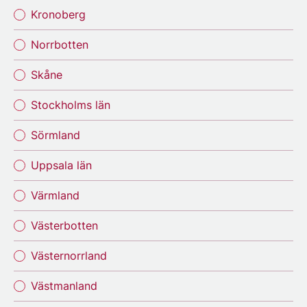
Kronoberg
Norrbotten
Skåne
Stockholms län
Sörmland
Uppsala län
Värmland
Västerbotten
Västernorrland
Västmanland