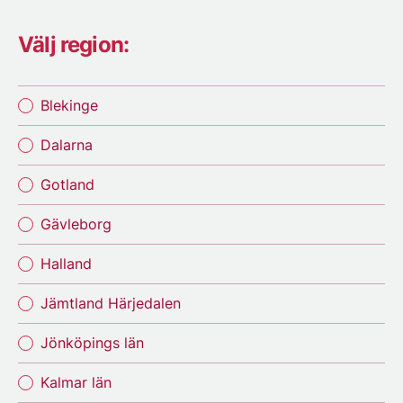
Välj region:
Blekinge
Dalarna
Gotland
Gävleborg
Halland
Jämtland Härjedalen
Jönköpings län
Kalmar län