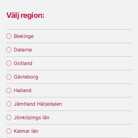
Välj region:
Blekinge
Dalarna
Gotland
Gävleborg
Halland
Jämtland Härjedalen
Jönköpings län
Kalmar län