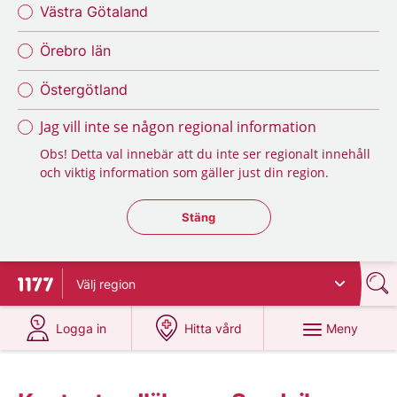
Västra Götaland
Örebro län
Östergötland
Jag vill inte se någon regional information
Obs! Detta val innebär att du inte ser regionalt innehåll
och viktig information som gäller just din region.
Stäng regionsväljaren
Stäng
Välj
region
Till startsidan för 1177
på 1177.se
på 1177.se
Meny
Logga in
Hitta vård