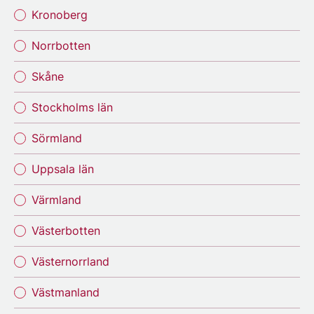
Kronoberg
Norrbotten
Skåne
Stockholms län
Sörmland
Uppsala län
Värmland
Västerbotten
Västernorrland
Västmanland