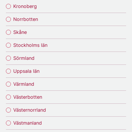
Kronoberg
Norrbotten
Skåne
Stockholms län
Sörmland
Uppsala län
Värmland
Västerbotten
Västernorrland
Västmanland