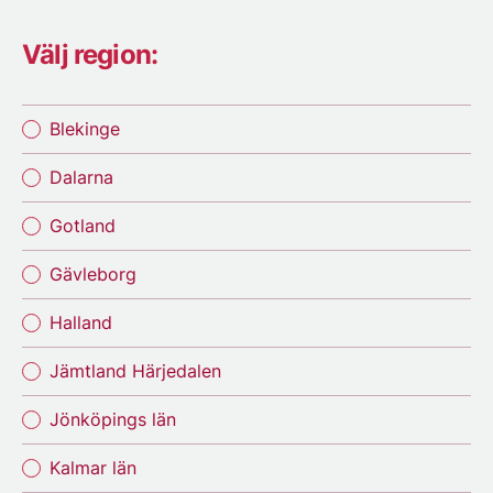
Välj region:
Blekinge
Dalarna
Gotland
Gävleborg
Halland
Jämtland Härjedalen
Jönköpings län
Kalmar län