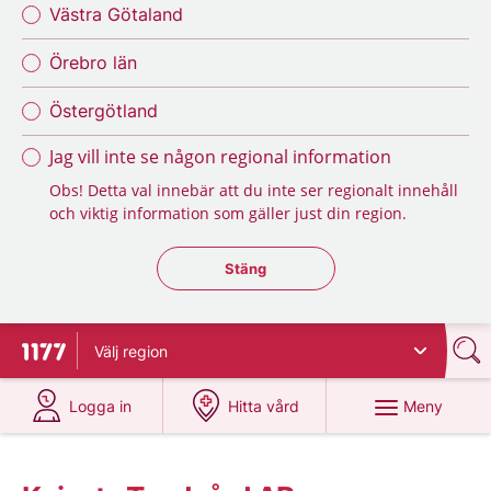
Västra Götaland
Örebro län
Östergötland
Jag vill inte se någon regional information
Obs! Detta val innebär att du inte ser regionalt innehåll
och viktig information som gäller just din region.
Stäng regionsväljaren
Stäng
Välj
region
Till startsidan för 1177
på 1177.se
på 1177.se
Meny
Logga in
Hitta vård