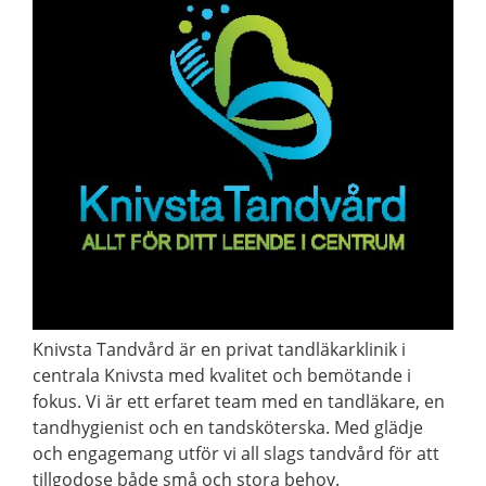
Knivsta Tandvård är en privat tandläkarklinik i
centrala Knivsta med kvalitet och bemötande i
fokus. Vi är ett erfaret team med en tandläkare, en
tandhygienist och en tandsköterska. Med glädje
och engagemang utför vi all slags tandvård för att
tillgodose både små och stora behov.