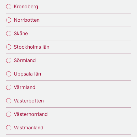
Kronoberg
Norrbotten
Skåne
Stockholms län
Sörmland
Uppsala län
Värmland
Västerbotten
Västernorrland
Västmanland