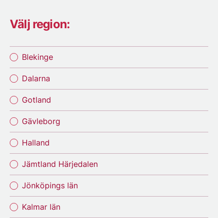
Välj region:
Blekinge
Dalarna
Gotland
Gävleborg
Halland
Jämtland Härjedalen
Jönköpings län
Kalmar län