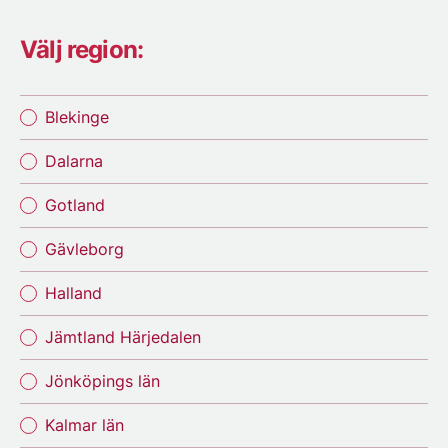
Välj region:
Blekinge
Dalarna
Gotland
Gävleborg
Halland
Jämtland Härjedalen
Jönköpings län
Kalmar län