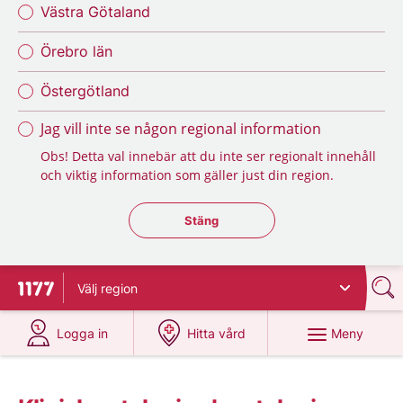
Västra Götaland
Örebro län
Östergötland
Jag vill inte se någon regional information
Obs! Detta val innebär att du inte ser regionalt innehåll
och viktig information som gäller just din region.
Stäng regionsväljaren
Stäng
Välj
region
Till startsidan för 1177
på 1177.se
på 1177.se
Meny
Logga in
Hitta vård