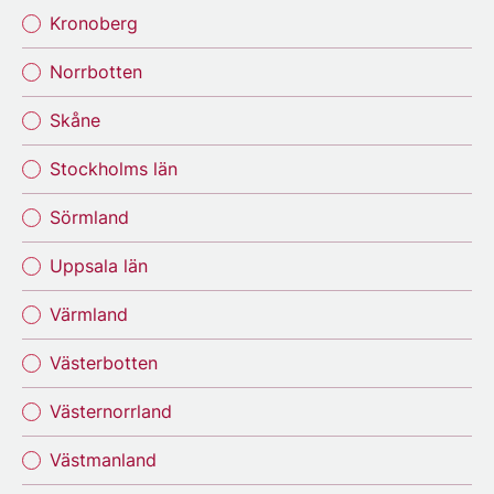
Kronoberg
Norrbotten
Skåne
Stockholms län
Sörmland
Uppsala län
Värmland
Västerbotten
Västernorrland
Västmanland