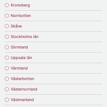
Kronoberg
Norrbotten
Skåne
Stockholms län
Sörmland
Uppsala län
Värmland
Västerbotten
Västernorrland
Västmanland