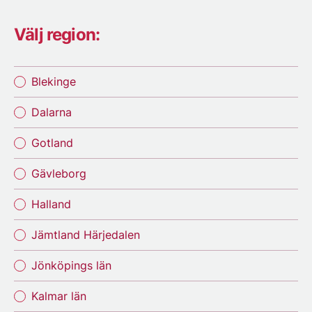
Välj region:
Blekinge
Dalarna
Gotland
Gävleborg
Halland
Jämtland Härjedalen
Jönköpings län
Kalmar län