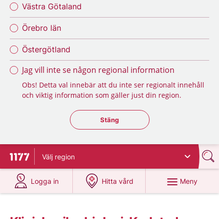
Västra Götaland
Örebro län
Östergötland
Jag vill inte se någon regional information
Obs! Detta val innebär att du inte ser regionalt innehåll
och viktig information som gäller just din region.
Stäng regionsväljaren
Stäng
Välj
region
Till startsidan för 1177
på 1177.se
på 1177.se
Meny
Logga in
Hitta vård