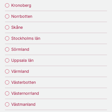
Kronoberg
Norrbotten
Skåne
Stockholms län
Sörmland
Uppsala län
Värmland
Västerbotten
Västernorrland
Västmanland