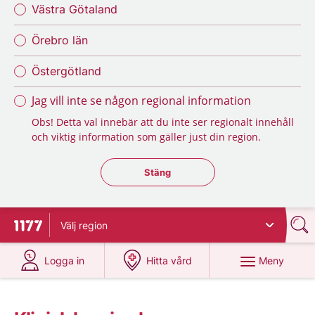
Västra Götaland
Örebro län
Östergötland
Jag vill inte se någon regional information
Obs! Detta val innebär att du inte ser regionalt innehåll
och viktig information som gäller just din region.
Stäng regionsväljaren
Stäng
Välj
region
Till startsidan för 1177
på 1177.se
på 1177.se
Meny
Logga in
Hitta vård