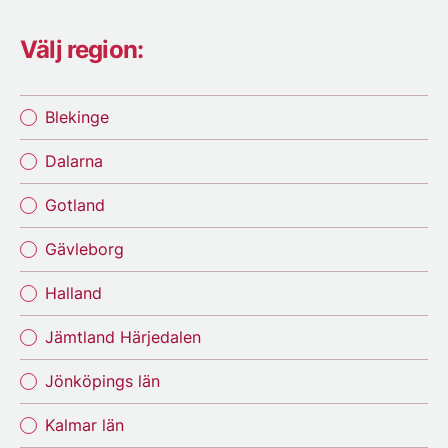
Välj region:
Blekinge
Dalarna
Gotland
Gävleborg
Halland
Jämtland Härjedalen
Jönköpings län
Kalmar län