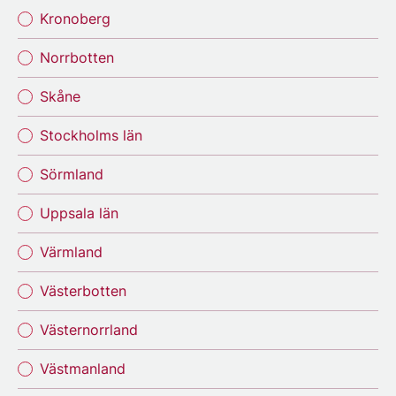
Kronoberg
Norrbotten
Skåne
Stockholms län
Sörmland
Uppsala län
Värmland
Västerbotten
Västernorrland
Västmanland