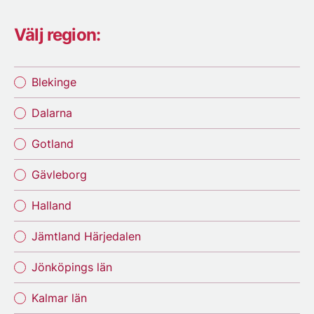
Välj region:
Blekinge
Dalarna
Gotland
Gävleborg
Halland
Jämtland Härjedalen
Jönköpings län
Kalmar län