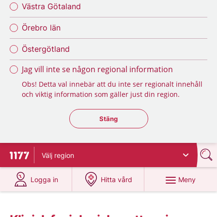
Västra Götaland
Örebro län
Östergötland
Jag vill inte se någon regional information
Obs! Detta val innebär att du inte ser regionalt innehåll
och viktig information som gäller just din region.
Stäng regionsväljaren
Stäng
Välj
region
Till startsidan för 1177
på 1177.se
på 1177.se
Meny
Logga in
Hitta vård