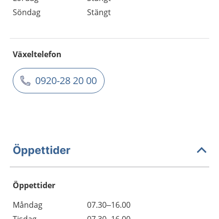
Söndag
Stängt
Växeltelefon
0920-28 20 00
Öppettider
Öppettider
Öppettider
Kommentarer
Måndag
07.30–16.00
Dag