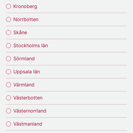
Kronoberg
Norrbotten
Skåne
Stockholms län
Sörmland
Uppsala län
Värmland
Västerbotten
Västernorrland
Västmanland