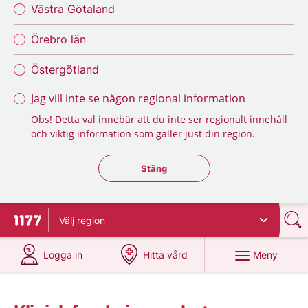
Västra Götaland
Örebro län
Östergötland
Jag vill inte se någon regional information
Obs! Detta val innebär att du inte ser regionalt innehåll
och viktig information som gäller just din region.
Stäng regionsväljaren
Stäng
Välj
region
Till startsidan för 1177
på 1177.se
på 1177.se
Meny
Logga in
Hitta vård