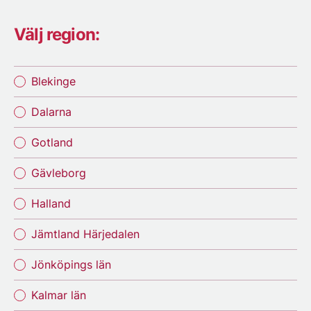
Välj region:
Blekinge
Dalarna
Gotland
Gävleborg
Halland
Jämtland Härjedalen
Jönköpings län
Kalmar län