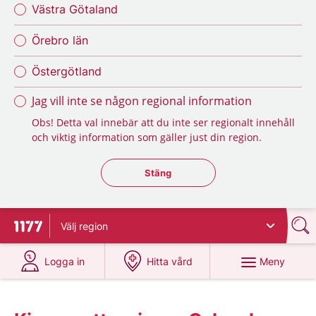
Västra Götaland
Örebro län
Östergötland
Jag vill inte se någon regional information
Obs! Detta val innebär att du inte ser regionalt innehåll
och viktig information som gäller just din region.
Stäng regionsväljaren
Stäng
Välj
region
Till startsidan för 1177
på 1177.se
på 1177.se
Meny
Logga in
Hitta vård