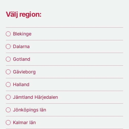
Välj region:
Blekinge
Dalarna
Gotland
Gävleborg
Halland
Jämtland Härjedalen
Jönköpings län
Kalmar län