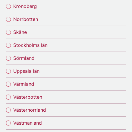
Kronoberg
Norrbotten
Skåne
Stockholms län
Sörmland
Uppsala län
Värmland
Västerbotten
Västernorrland
Västmanland