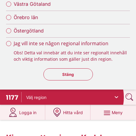
Västra Götaland
Örebro län
Östergötland
Jag vill inte se någon regional information
Obs! Detta val innebär att du inte ser regionalt innehåll
och viktig information som gäller just din region.
Stäng regionsväljaren
Stäng
Välj
region
Till startsidan för 1177
på 1177.se
på 1177.se
Meny
Logga in
Hitta vård