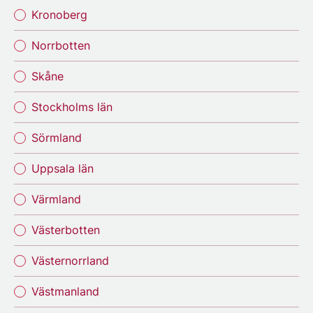
Kronoberg
Norrbotten
Skåne
Stockholms län
Sörmland
Uppsala län
Värmland
Västerbotten
Västernorrland
Västmanland