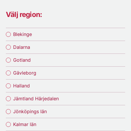
Välj region:
Blekinge
Dalarna
Gotland
Gävleborg
Halland
Jämtland Härjedalen
Jönköpings län
Kalmar län