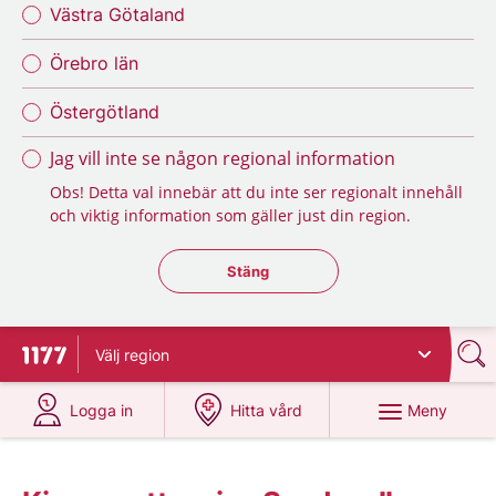
Västra Götaland
Örebro län
Östergötland
Jag vill inte se någon regional information
Obs! Detta val innebär att du inte ser regionalt innehåll
och viktig information som gäller just din region.
Stäng regionsväljaren
Stäng
Välj
region
Till startsidan för 1177
på 1177.se
på 1177.se
Meny
Logga in
Hitta vård