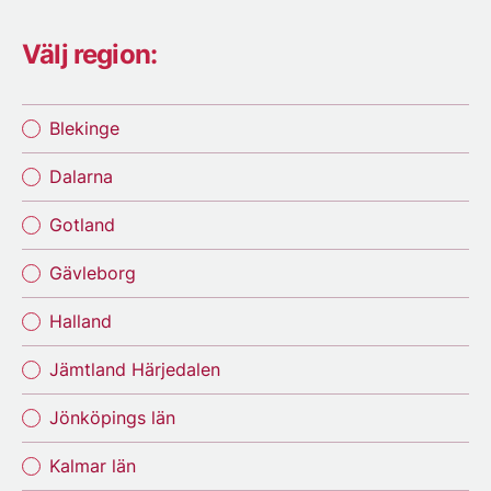
Välj region:
Blekinge
Dalarna
Gotland
Gävleborg
Halland
Jämtland Härjedalen
Jönköpings län
Kalmar län