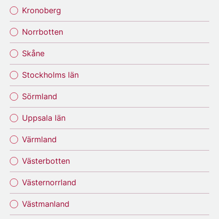
Kronoberg
Norrbotten
Skåne
Stockholms län
Sörmland
Uppsala län
Värmland
Västerbotten
Västernorrland
Västmanland