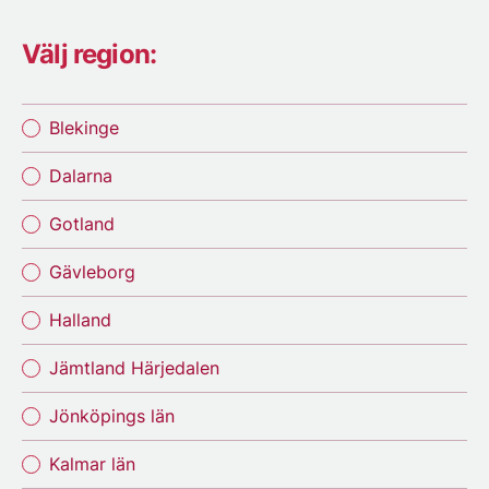
Välj region:
Blekinge
Dalarna
Gotland
Gävleborg
Halland
Jämtland Härjedalen
Jönköpings län
Kalmar län