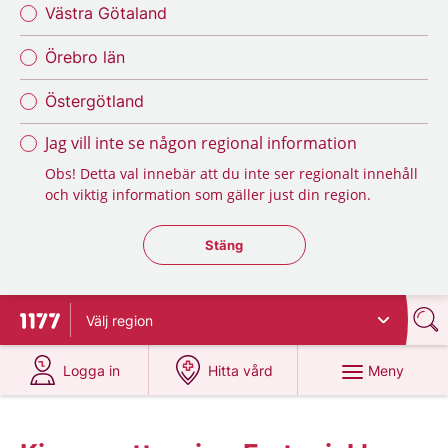
Västra Götaland
Örebro län
Östergötland
Jag vill inte se någon regional information
Obs! Detta val innebär att du inte ser regionalt innehåll
och viktig information som gäller just din region.
Stäng regionsväljaren
Stäng
Välj
region
Till startsidan för 1177
på 1177.se
på 1177.se
Meny
Logga in
Hitta vård