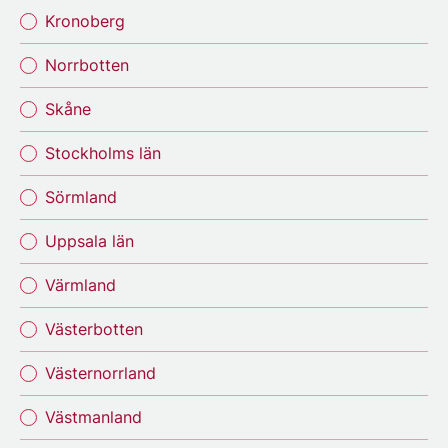
Kronoberg
Norrbotten
Skåne
Stockholms län
Sörmland
Uppsala län
Värmland
Västerbotten
Västernorrland
Västmanland