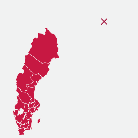
Stäng regionsvälj