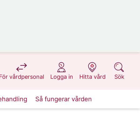
på 1177.se
på 1177.se
på 1177.se
på 1177.se
För vårdpersonal
Logga in
Hitta vård
Sök
ehandling
Så fungerar vården