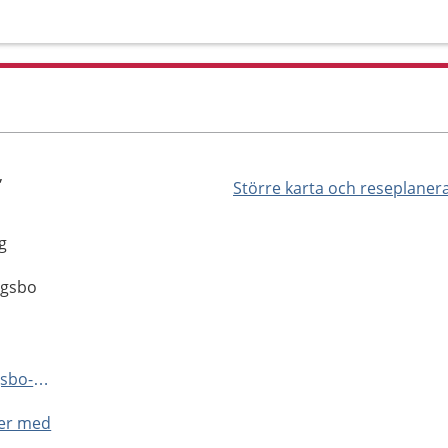
,
Större karta och reseplaner
g
ögsbo
https://www.vgregion.se/s/hogsbo-narsjukhus/
ner med