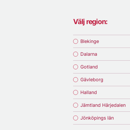
Välj region:
Blekinge
Dalarna
Gotland
Gävleborg
Halland
Jämtland Härjedalen
Jönköpings län