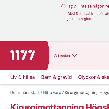
Jag vill inte se någon 
Obs! Detta val innebär att
just din region.
Till startsidan för 1177
Välj
region
Liv & hälsa
Barn & gravid
Olyckor & sk
Du är här:
Start
Hitta vård
Kirurgimottagning Hög
Kirurgimottagning Högs