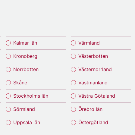
Kalmar län
Värmland
Kronoberg
Västerbotten
Norrbotten
Västernorrland
Skåne
Västmanland
Stockholms län
Västra Götaland
Sörmland
Örebro län
Uppsala län
Östergötland