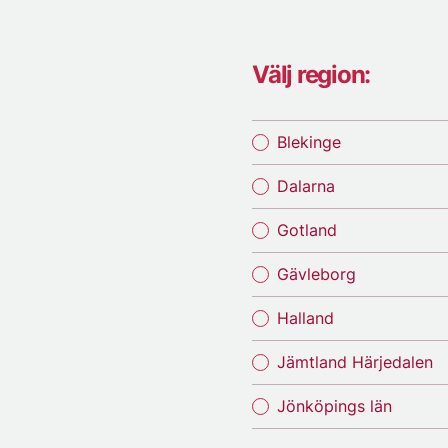
Välj region:
Blekinge
Dalarna
Gotland
Gävleborg
Halland
Jämtland Härjedalen
Jönköpings län