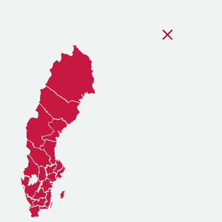
Stäng regionsvälj