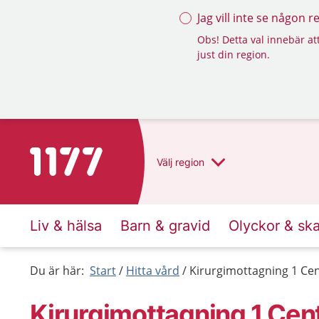
Jag vill inte se någon 
Obs! Detta val innebär att
just din region.
Till startsidan för 1177
Välj
region
Liv & hälsa
Barn & gravid
Olyckor & sk
Du är här:
Start
Hitta vård
Kirurgimottagning 1 Cen
Kirurgimottagning 1 Cen