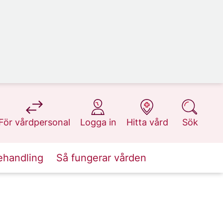
på 1177.se
på 1177.se
på 1177.se
på 1177.se
För vårdpersonal
Logga in
Hitta vård
Sök
ehandling
Så fungerar vården