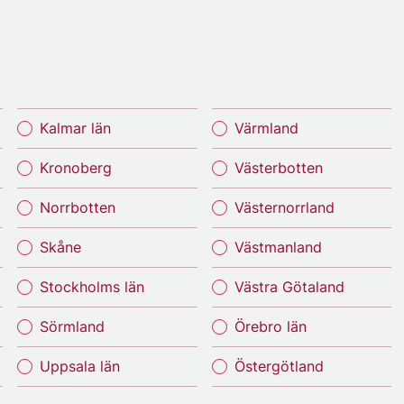
Kalmar län
Värmland
Kronoberg
Västerbotten
Norrbotten
Västernorrland
Skåne
Västmanland
Stockholms län
Västra Götaland
Sörmland
Örebro län
Uppsala län
Östergötland