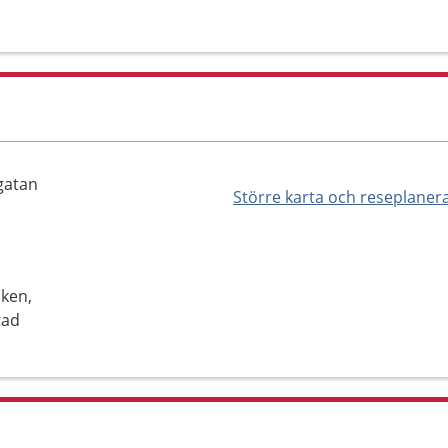
gatan
Större karta och reseplaner
iken,
tad