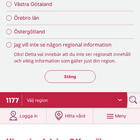
Västra Götaland
Örebro län
Östergötland
Jag vill inte se någon regional information
Obs! Detta val innebär att du inte ser regionalt innehåll
och viktig information som gäller just din region.
Stäng regionsväljaren
Stäng
Välj
region
Till startsidan för 1177
på 1177.se
på 1177.se
Meny
Logga in
Hitta vård