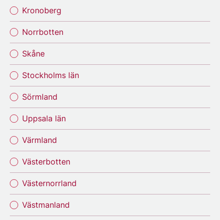
Kronoberg
Norrbotten
Skåne
Stockholms län
Sörmland
Uppsala län
Värmland
Västerbotten
Västernorrland
Västmanland