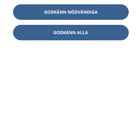
GODKÄNN NÖDVÄNDIGA
GODKÄNN ALLA