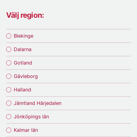
Välj region:
Blekinge
Dalarna
Gotland
Gävleborg
Halland
Jämtland Härjedalen
Jönköpings län
Kalmar län