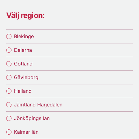
Välj region:
Blekinge
Dalarna
Gotland
Gävleborg
Halland
Jämtland Härjedalen
Jönköpings län
Kalmar län