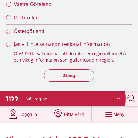
Västra Götaland
Örebro län
Östergötland
Jag vill inte se någon regional information
Obs! Detta val innebär att du inte ser regionalt innehåll
och viktig information som gäller just din region.
Stäng regionsväljaren
Stäng
Välj
region
Till startsidan för 1177
på 1177.se
på 1177.se
Meny
Logga in
Hitta vård