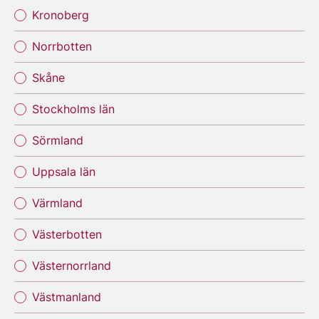
Kronoberg
Norrbotten
Skåne
Stockholms län
Sörmland
Uppsala län
Värmland
Västerbotten
Västernorrland
Västmanland