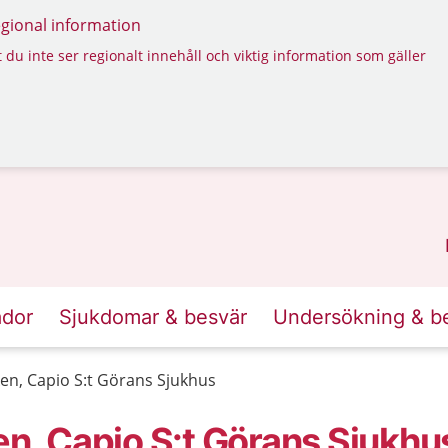
regional information
 du inte ser regionalt innehåll och viktig information som gäller
ador
Sjukdomar & besvär
Undersökning & b
ken, Capio S:t Görans Sjukhus
en, Capio S:t Görans Sjukhu