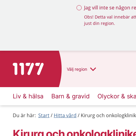
Jag vill inte se någon 
Obs! Detta val innebär att
just din region.
Till startsidan för 1177
Välj
region
Liv & hälsa
Barn & gravid
Olyckor & sk
Du är här:
Start
Hitta vård
Kirurg och onkologklini
Kirurg och onkologklinik