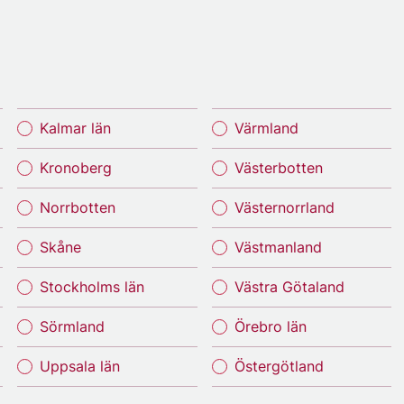
Kalmar län
Värmland
Kronoberg
Västerbotten
Norrbotten
Västernorrland
Skåne
Västmanland
Stockholms län
Västra Götaland
Sörmland
Örebro län
Uppsala län
Östergötland