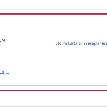
OLM
Större karta och reseplaner
http://www.capiostgoran.se/kirurgkliniken