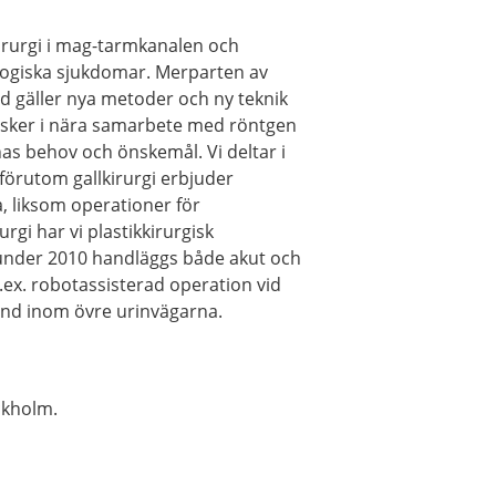
 kirurgi i mag-tarmkanalen och
ologiska sjukdomar. Merparten av
vad gäller nya metoder och ny teknik
n sker i nära samarbete med röntgen
nas behov och önskemål. Vi deltar i
a förutom gallkirurgi erbjuder
a, liksom operationer för
gi har vi plastikkirurgisk
under 2010 handläggs både akut och
 t.ex. robotassisterad operation vid
stånd inom övre urinvägarna.
ckholm.