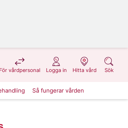
på 1177.se
på 1177.se
på 1177.se
på 1177.se
För vårdpersonal
Logga in
Hitta vård
Sök
ehandling
Så fungerar vården
s