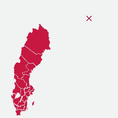
Stäng regionsvälj