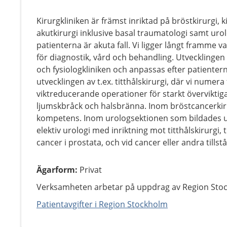
Kirurgkliniken är främst inriktad på bröstkirurgi,
akutkirurgi inklusive basal traumatologi samt ur
patienterna är akuta fall. Vi ligger långt framme 
för diagnostik, vård och behandling. Utvecklinge
och fysiologkliniken och anpassas efter patienter
utvecklingen av t.ex. titthålskirurgi, där vi numer
viktreducerande operationer för starkt överviktig
ljumskbråck och halsbränna. Inom bröstcancerkirur
kompetens. Inom urologsektionen som bildades 
elektiv urologi med inriktning mot titthålskirurgi,
cancer i prostata, och vid cancer eller andra till
Ägarform
:
Privat
Verksamheten arbetar på uppdrag av Region Sto
Patientavgifter i Region Stockholm