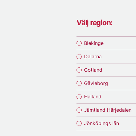
Välj region:
Blekinge
Dalarna
Gotland
Gävleborg
Halland
Jämtland Härjedalen
Jönköpings län