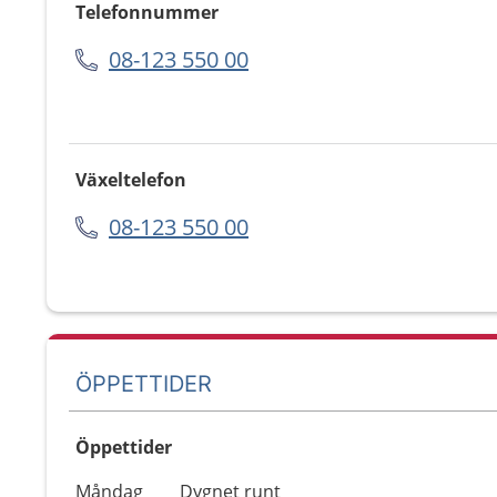
Telefonnummer
08-123 550 00
Växeltelefon
08-123 550 00
ÖPPETTIDER
Öppettider
Öppettider
Kommentarer
Måndag
Dygnet runt
Dag