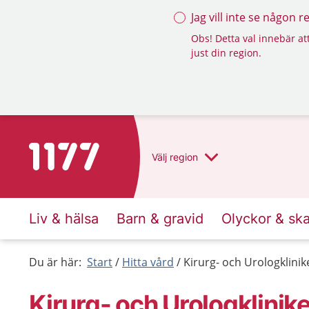
Jag vill inte se någon 
Obs! Detta val innebär att
just din region.
Till startsidan för 1177
Välj
region
Liv & hälsa
Barn & gravid
Olyckor & sk
Du är här:
Start
Hitta vård
Kirurg- och Urologklini
Kirurg- och Urologklini