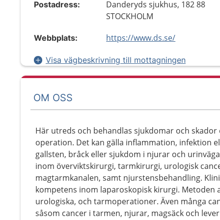
Danderyds sjukhus, 182 88
Postadress:
STOCKHOLM
https://www.ds.se/
Webbplats:
Visa vägbeskrivning till mottagningen
OM OSS
Här utreds och behandlas sjukdomar och skador d
operation. Det kan gälla inflammation, infektion e
gallsten, bråck eller sjukdom i njurar och urinvä
inom överviktskirurgi, tarmkirurgi, urologisk canc
magtarmkanalen, samt njurstensbehandling. Klini
kompetens inom laparoskopisk kirurgi. Metoden anv
urologiska, och tarmoperationer. Även många can
såsom cancer i tarmen, njurar, magsäck och lever