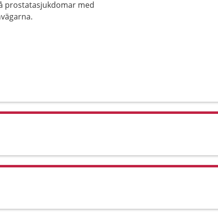
så prostatasjukdomar med
nvägarna.