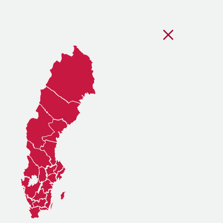
Stäng regionsvälj