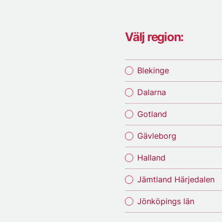
Välj region:
Blekinge
Dalarna
Gotland
Gävleborg
Halland
Jämtland Härjedalen
Jönköpings län