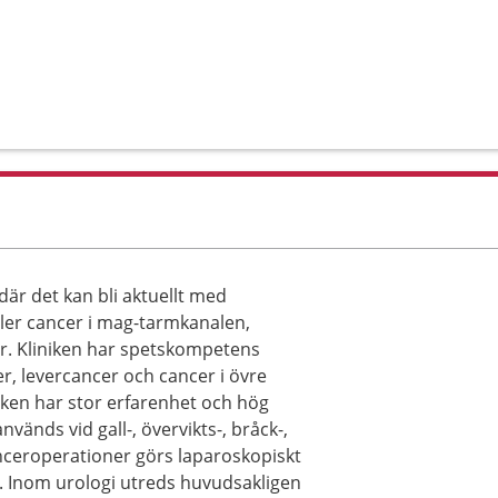
är det kan bli aktuellt med
ller cancer i mag-tarmkanalen,
gar. Kliniken har spetskompetens
er, levercancer och cancer i övre
ken har stor erfarenhet och hög
änds vid gall-, övervikts-, bråck-,
ceroperationer görs laparoskopiskt
. Inom urologi utreds huvudsakligen