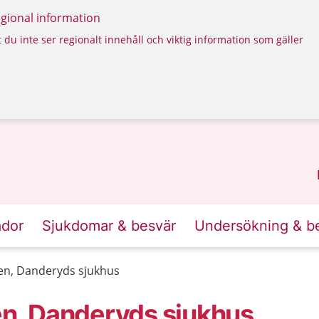
regional information
 du inte ser regionalt innehåll och viktig information som gäller
ador
Sjukdomar & besvär
Undersökning & b
ken, Danderyds sjukhus
ken, Danderyds sjukhus