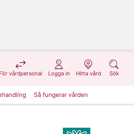
på 1177.se
på 1177.se
på 1177.se
på 1177.se
För vårdpersonal
Logga in
Hitta vård
Sök
ehandling
Så fungerar vården