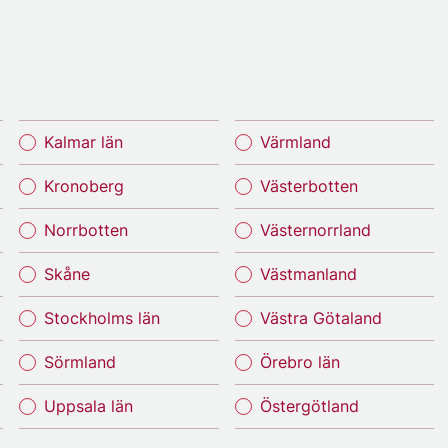
Kalmar län
Värmland
Kronoberg
Västerbotten
Norrbotten
Västernorrland
Skåne
Västmanland
Stockholms län
Västra Götaland
Sörmland
Örebro län
Uppsala län
Östergötland