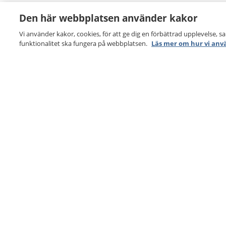
Den här webbplatsen använder kakor
Vi använder kakor, cookies, för att ge dig en förbättrad upplevelse, s
funktionalitet ska fungera på webbplatsen.
Läs mer om hur vi anv
1177
–
tryggt om din hälsa och vård