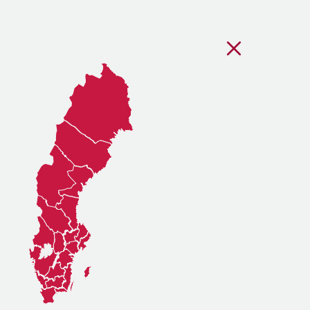
Stäng regionsvälj