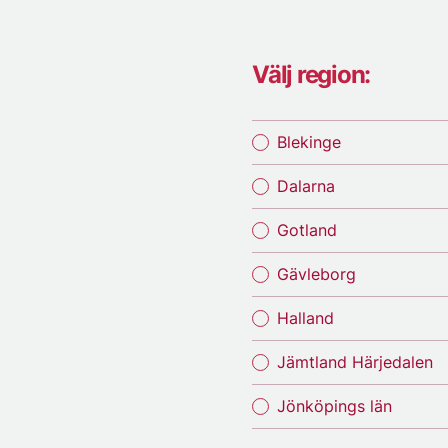
Välj region:
Blekinge
Dalarna
Gotland
Gävleborg
Halland
Jämtland Härjedalen
Jönköpings län