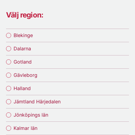
Välj region:
Blekinge
Dalarna
Gotland
Gävleborg
Halland
Jämtland Härjedalen
Jönköpings län
Kalmar län