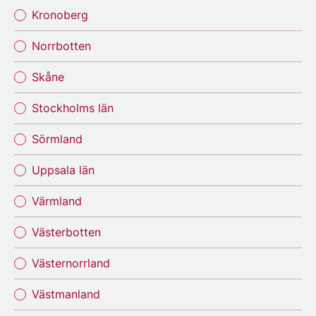
Kronoberg
Norrbotten
Skåne
Stockholms län
Sörmland
Uppsala län
Värmland
Västerbotten
Västernorrland
Västmanland