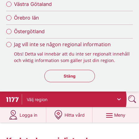
Västra Götaland
Örebro län
Östergötland
Jag vill inte se någon regional information
Obs! Detta val innebär att du inte ser regionalt innehåll
och viktig information som gäller just din region.
Stäng regionsväljaren
Stäng
Välj
region
Till startsidan för 1177
på 1177.se
på 1177.se
Meny
Logga in
Hitta vård