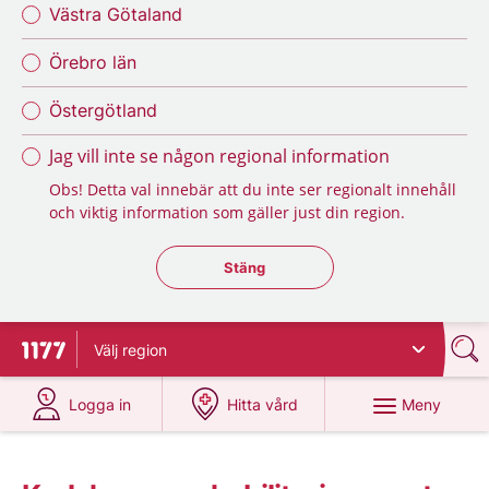
Västra Götaland
Örebro län
Östergötland
Jag vill inte se någon regional information
Obs! Detta val innebär att du inte ser regionalt innehåll
och viktig information som gäller just din region.
Stäng regionsväljaren
Stäng
Välj
region
Till startsidan för 1177
på 1177.se
på 1177.se
Meny
Logga in
Hitta vård