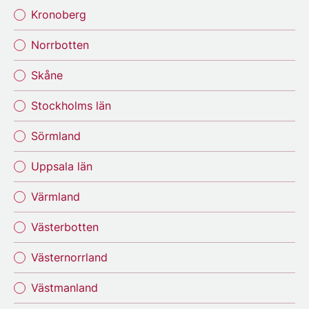
Kronoberg
Norrbotten
Skåne
Stockholms län
Sörmland
Uppsala län
Värmland
Västerbotten
Västernorrland
Västmanland