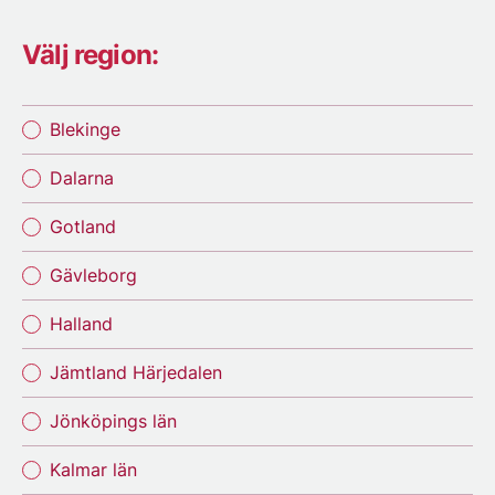
Välj region:
Blekinge
Dalarna
Gotland
Gävleborg
Halland
Jämtland Härjedalen
Jönköpings län
Kalmar län