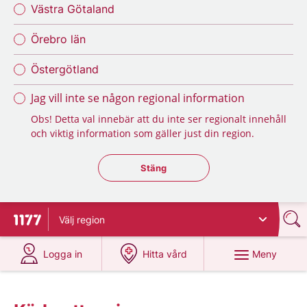
Västra Götaland
Örebro län
Östergötland
Jag vill inte se någon regional information
Obs! Detta val innebär att du inte ser regionalt innehåll
och viktig information som gäller just din region.
Stäng regionsväljaren
Stäng
Välj
region
Till startsidan för 1177
på 1177.se
på 1177.se
Meny
Logga in
Hitta vård