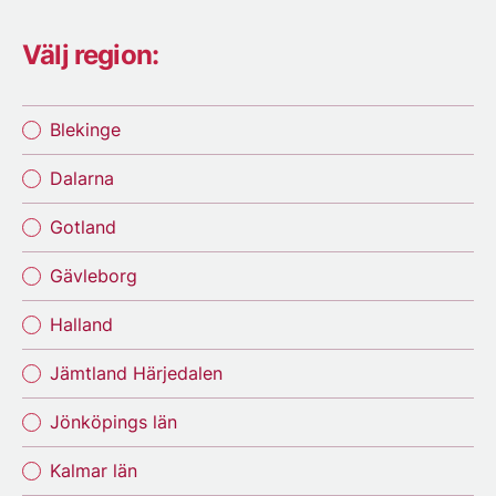
Välj region:
Blekinge
Dalarna
Gotland
Gävleborg
Halland
Jämtland Härjedalen
Jönköpings län
Kalmar län