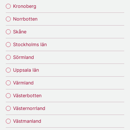
Kronoberg
Norrbotten
Skåne
Stockholms län
Sörmland
Uppsala län
Värmland
Västerbotten
Västernorrland
Västmanland