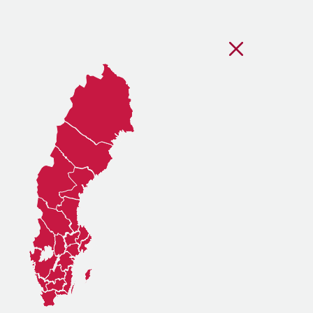
Stäng regionsvälj