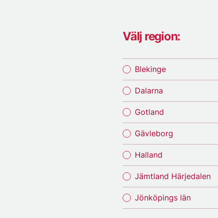
Välj region:
Blekinge
Dalarna
Gotland
Gävleborg
Halland
Jämtland Härjedalen
Jönköpings län