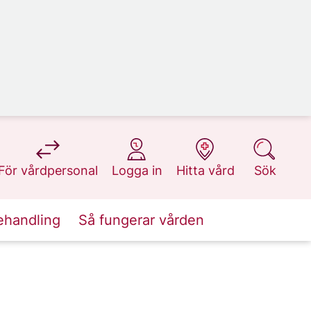
på 1177.se
på 1177.se
på 1177.se
på 1177.se
För vårdpersonal
Logga in
Hitta vård
Sök
ehandling
Så fungerar vården