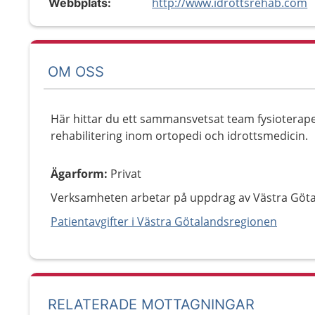
http://www.idrottsrehab.com
Webbplats:
OM OSS
Här hittar du ett sammansvetsat team fysioterap
rehabilitering inom ortopedi och idrottsmedicin.
Ägarform
:
Privat
Verksamheten arbetar på uppdrag av Västra Göt
Patientavgifter i Västra Götalandsregionen
RELATERADE MOTTAGNINGAR