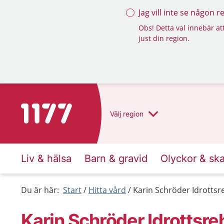
Jag vill inte se någon 
Obs! Detta val innebär att
just din region.
Till startsidan för 1177
Välj
region
Liv & hälsa
Barn & gravid
Olyckor & sk
Du är här:
Start
Hitta vård
Karin Schröder Idrottsr
Karin Schröder Idrottsre