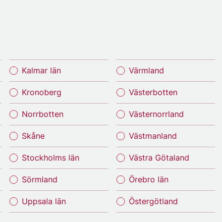
Kalmar län
Värmland
Kronoberg
Västerbotten
Norrbotten
Västernorrland
Skåne
Västmanland
Stockholms län
Västra Götaland
Sörmland
Örebro län
Uppsala län
Östergötland