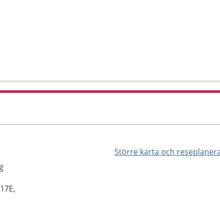
Större karta och reseplaner
g
 17E,