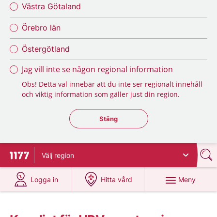
Västra Götaland
Örebro län
Östergötland
Jag vill inte se någon regional information
Obs! Detta val innebär att du inte ser regionalt innehåll
och viktig information som gäller just din region.
Stäng regionsväljaren
Stäng
Välj
region
Till startsidan för 1177
på 1177.se
på 1177.se
Meny
Logga in
Hitta vård