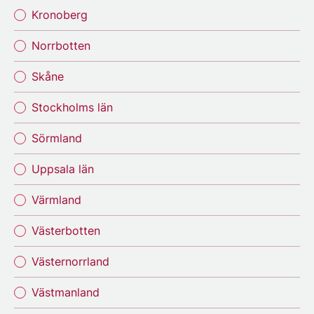
Kronoberg
Norrbotten
Skåne
Stockholms län
Sörmland
Uppsala län
Värmland
Västerbotten
Västernorrland
Västmanland