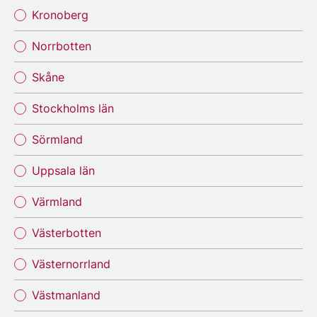
Kronoberg
Norrbotten
Skåne
Stockholms län
Sörmland
Uppsala län
Värmland
Västerbotten
Västernorrland
Västmanland