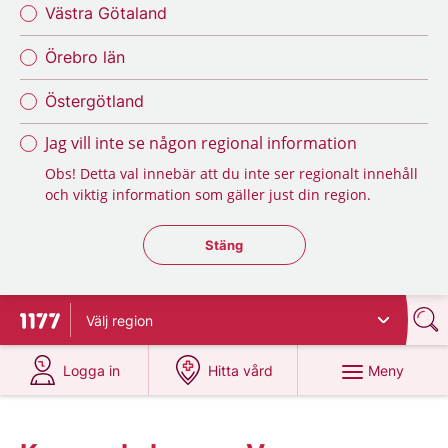
Västra Götaland
Örebro län
Östergötland
Jag vill inte se någon regional information
Obs! Detta val innebär att du inte ser regionalt innehåll
och viktig information som gäller just din region.
Stäng regionsväljaren
Stäng
Välj
region
Till startsidan för 1177
på 1177.se
på 1177.se
Meny
Logga in
Hitta vård