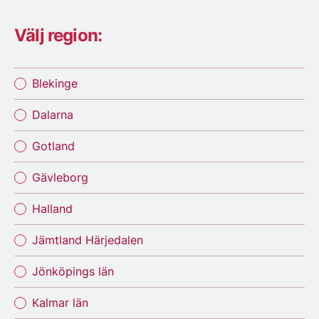
Välj region:
Blekinge
Dalarna
Gotland
Gävleborg
Halland
Jämtland Härjedalen
Jönköpings län
Kalmar län