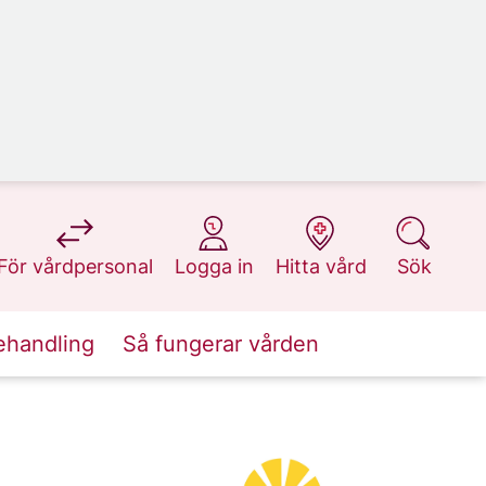
på 1177.se
på 1177.se
på 1177.se
på 1177.se
För vårdpersonal
Logga in
Hitta vård
Sök
ehandling
Så fungerar vården