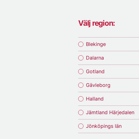
Välj region:
Blekinge
Dalarna
Gotland
Gävleborg
Halland
Jämtland Härjedalen
Jönköpings län