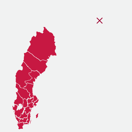
Stäng regionsvälj