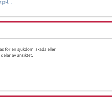
http://vard.skane.se/helsingborgs-lasarett/mottagningar-och-avdelningar/kakkirurgimottagning/
as för en sjukdom, skada eller
delar av ansiktet.