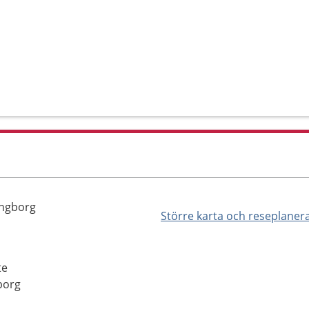
ingborg
Större karta och reseplaner
te
borg