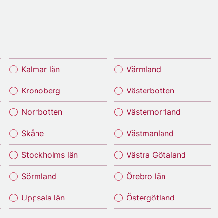
Kalmar län
Värmland
Kronoberg
Västerbotten
Norrbotten
Västernorrland
Skåne
Västmanland
Stockholms län
Västra Götaland
Sörmland
Örebro län
Uppsala län
Östergötland