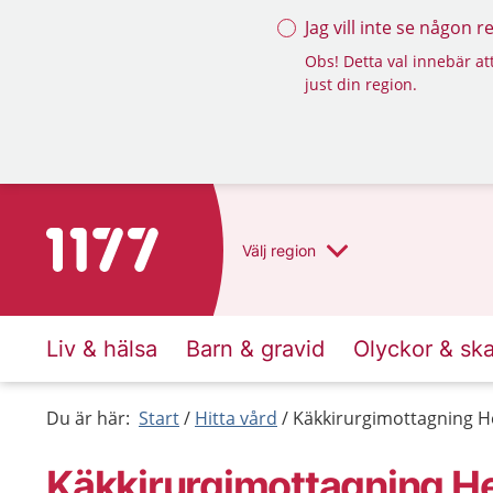
Jag vill inte se någon 
Obs! Detta val innebär att
just din region.
Till startsidan för 1177
Välj
region
Liv & hälsa
Barn & gravid
Olyckor & sk
Du är här:
Start
Hitta vård
Käkkirurgimottagning H
Käkkirurgimottagning H