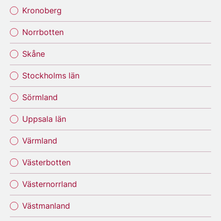
Kronoberg
Norrbotten
Skåne
Stockholms län
Sörmland
Uppsala län
Värmland
Västerbotten
Västernorrland
Västmanland