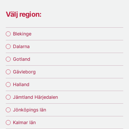
Välj region:
Blekinge
Dalarna
Gotland
Gävleborg
Halland
Jämtland Härjedalen
Jönköpings län
Kalmar län