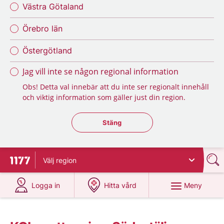
Västra Götaland
Örebro län
Östergötland
Jag vill inte se någon regional information
Obs! Detta val innebär att du inte ser regionalt innehåll
och viktig information som gäller just din region.
Stäng regionsväljaren
Stäng
Välj
region
Till startsidan för 1177
på 1177.se
på 1177.se
Meny
Logga in
Hitta vård