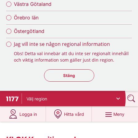
Västra Götaland
Örebro län
Östergötland
Jag vill inte se någon regional information
Obs! Detta val innebär att du inte ser regionalt innehåll
och viktig information som gäller just din region.
Stäng regionsväljaren
Stäng
Välj
region
Till startsidan för 1177
på 1177.se
på 1177.se
Meny
Logga in
Hitta vård