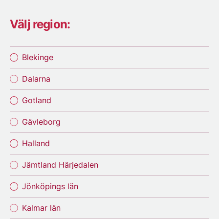
Välj region:
Blekinge
Dalarna
Gotland
Gävleborg
Halland
Jämtland Härjedalen
Jönköpings län
Kalmar län