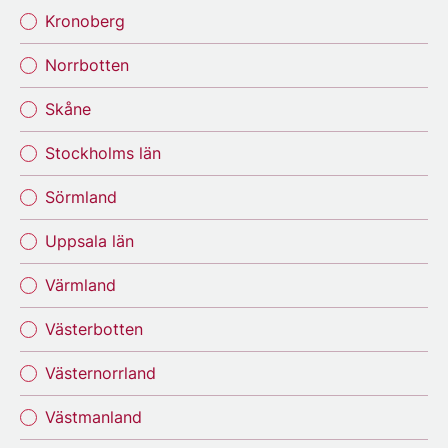
Kronoberg
Norrbotten
Skåne
Stockholms län
Sörmland
Uppsala län
Värmland
Västerbotten
Västernorrland
Västmanland