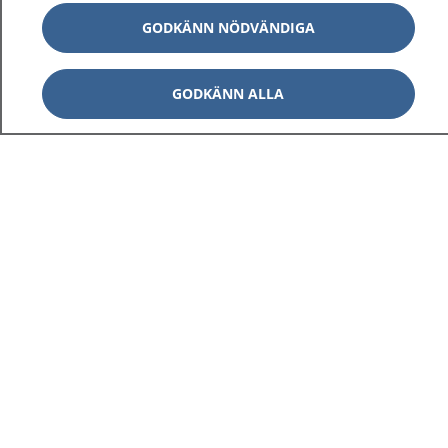
GODKÄNN NÖDVÄNDIGA
GODKÄNN ALLA
1177
–
tryggt om din hälsa och vård
På 1177.se får du råd om hälsa och information om
sjukdomar och vilka mottagningar du kan kontakta.
Logga in för att läsa din journal och göra dina
vårdärenden. Ring telefonnummer 1177 för
sjukvårdsrådgivning dygnet runt.