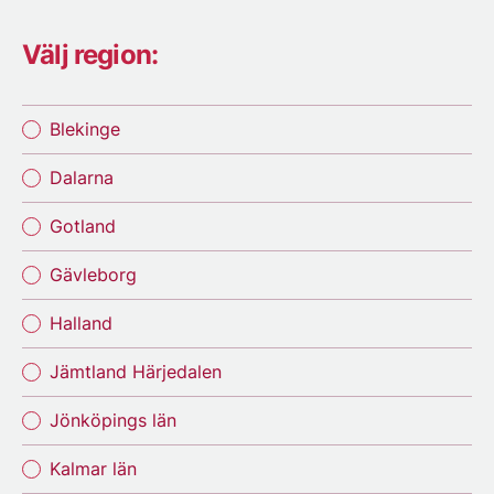
Välj region:
Blekinge
Dalarna
Gotland
Gävleborg
Halland
Jämtland Härjedalen
Jönköpings län
Kalmar län