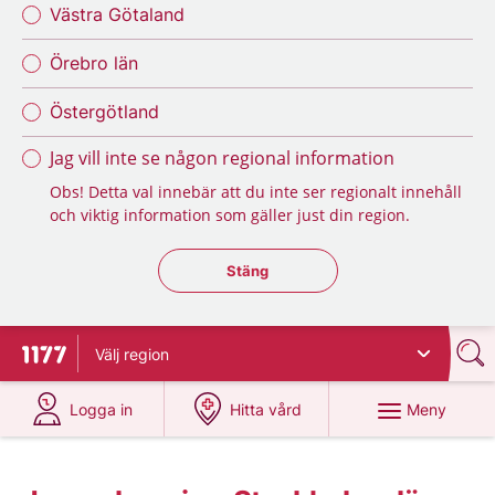
Västra Götaland
Örebro län
Östergötland
Jag vill inte se någon regional information
Obs! Detta val innebär att du inte ser regionalt innehåll
och viktig information som gäller just din region.
Stäng regionsväljaren
Stäng
Välj
region
Till startsidan för 1177
på 1177.se
på 1177.se
Meny
Logga in
Hitta vård