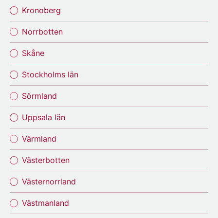
Kronoberg
Norrbotten
Skåne
Stockholms län
Sörmland
Uppsala län
Värmland
Västerbotten
Västernorrland
Västmanland