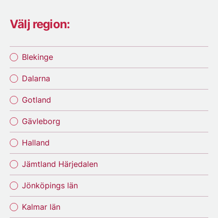
Välj region:
Blekinge
Dalarna
Gotland
Gävleborg
Halland
Jämtland Härjedalen
Jönköpings län
Kalmar län