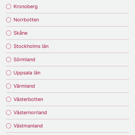
Kronoberg
Norrbotten
Skåne
Stockholms län
Sörmland
Uppsala län
Värmland
Västerbotten
Västernorrland
Västmanland