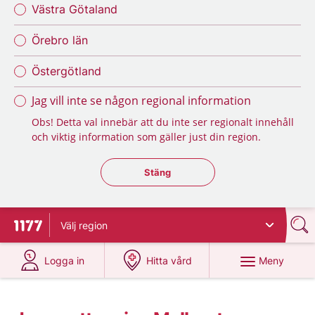
Västra Götaland
Örebro län
Östergötland
Jag vill inte se någon regional information
Obs! Detta val innebär att du inte ser regionalt innehåll
och viktig information som gäller just din region.
Stäng regionsväljaren
Stäng
Välj
region
Till startsidan för 1177
på 1177.se
på 1177.se
Meny
Logga in
Hitta vård