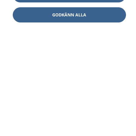
GODKÄNN ALLA
1177
–
tryggt om din hälsa och vård
På 1177.se får du råd om hälsa och information om
sjukdomar och vilka mottagningar du kan kontakta.