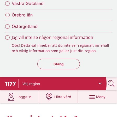
Västra Götaland
Örebro län
Östergötland
Jag vill inte se någon regional information
Obs! Detta val innebär att du inte ser regionalt innehåll
och viktig information som gäller just din region.
Stäng regionsväljaren
Stäng
Välj
region
Till startsidan för 1177
på 1177.se
på 1177.se
Meny
Logga in
Hitta vård