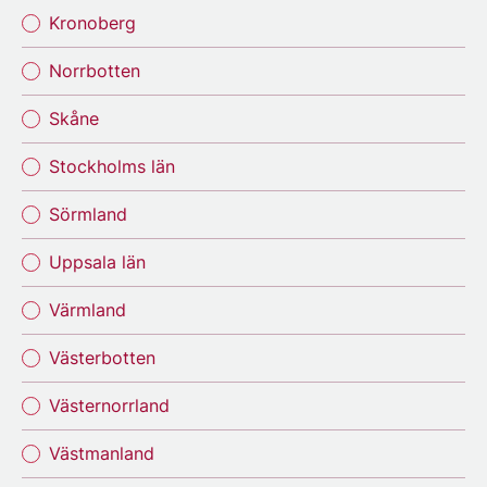
Kronoberg
Norrbotten
Skåne
Stockholms län
Sörmland
Uppsala län
Värmland
Västerbotten
Västernorrland
Västmanland