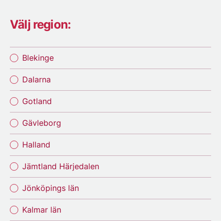
Välj region:
Blekinge
Dalarna
Gotland
Gävleborg
Halland
Jämtland Härjedalen
Jönköpings län
Kalmar län