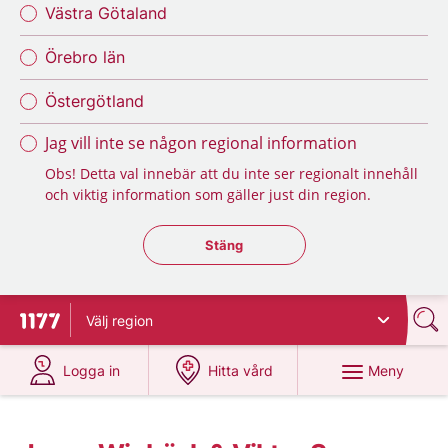
Västra Götaland
Örebro län
Östergötland
Jag vill inte se någon regional information
Obs! Detta val innebär att du inte ser regionalt innehåll
och viktig information som gäller just din region.
Stäng regionsväljaren
Stäng
Välj
region
Till startsidan för 1177
på 1177.se
på 1177.se
Meny
Logga in
Hitta vård