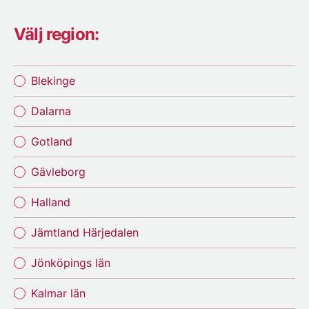
Välj region:
Blekinge
Dalarna
Gotland
Gävleborg
Halland
Jämtland Härjedalen
Jönköpings län
Kalmar län