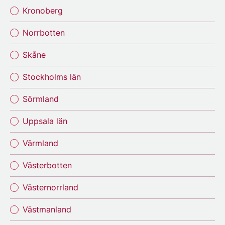
Kronoberg
Norrbotten
Skåne
Stockholms län
Sörmland
Uppsala län
Värmland
Västerbotten
Västernorrland
Västmanland